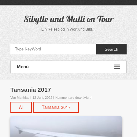
Direkt
zum
Inhalt
Sibylle und Matti on Tour
Ein Reiseblog in Wort und Bild…
Search
Menü
Tansania 2017
für
Von Matthias
12 Juni, 2022
Kommentare deaktiviert
Tansania
All
Tansania 2017
2017