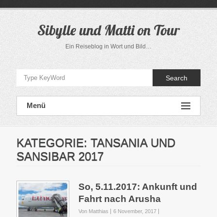
Direkt
zum
Inhalt
Sibylle und Matti on Tour
Ein Reiseblog in Wort und Bild…
Search
Menü
KATEGORIE:
TANSANIA UND
SANSIBAR 2017
So, 5.11.2017: Ankunft und
Fahrt nach Arusha
Von Matthias
6 November, 2017