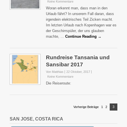
Keine Kommentare
Woran erkennt man, dass man in den
Urlaub fährt? In unserem Fall daran, dass
irgendein elektrisches Teil Zicken macht.
Im letzten Urlaub nach Kopenhagen war es
der Geschirrspüler, der uns glauben
machte, …
Continue Reading →
Rundreise Tansania und
Sansibar 2017
Von Matthias
22 Oktober, 2017
Keine Kommentare
Die Reiseroute:
Seitennummerierung
Page
3
Vorherige Beiträge
1
Page
2
Page
der
Beiträge
SAN JOSE, COSTA RICA